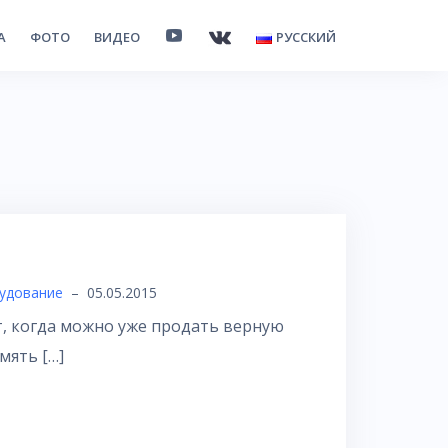
А
ФОТО
ВИДЕО
РУССКИЙ
удование
–
05.05.2015
т, когда можно уже продать верную
мять […]