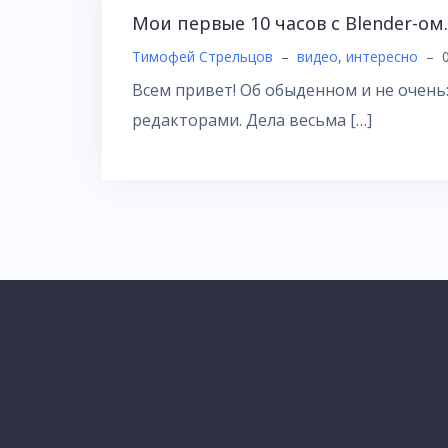
Мои первые 10 часов с Blender-ом.
Тимофей Стрельцов
–
видео
,
интересно
–
Всем привет! Об обыденном и не очень
редакторами. Дела весьма […]